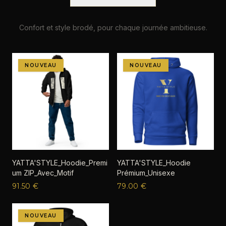
Confort et style brodé, pour chaque journée ambitieuse.
NOUVEAU
NOUVEAU
YATTA'STYLE_Hoodie_Premi
YATTA'STYLE_Hoodie
um ZIP_Avec_Motif
Prémium_Unisexe
91.50
€
79.00
€
NOUVEAU